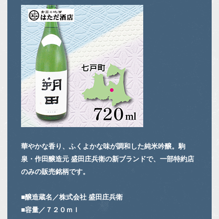
華やかな香り、ふくよかな味が調和した純米吟醸。駒
泉・作田醸造元 盛田庄兵衛の新ブランドで、一部特約店
のみの販売銘柄です。
■醸造蔵名／株式会社 盛田庄兵衛
■容量／７２０ｍｌ