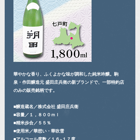
華やかな香り、ふくよかな味が調和した純米吟醸。駒
泉・作田醸造元 盛田庄兵衛の新ブランドで、一部特約店
のみの販売銘柄です。
■醸造蔵名／株式会社 盛田庄兵衛
■容量／１，８００ｍｌ
■精米歩合／５５％
■使用米／華想い・華吹雪
■アルコール度数／１６~１７度