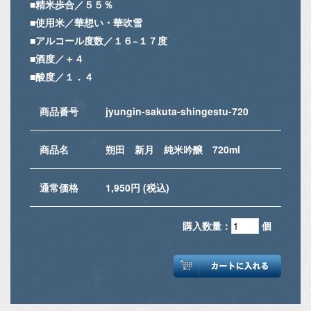
■精米歩合／５５％
■使用米／華想い・華吹雪
■アルコール度数／１６~１７度
■酒度／＋４
■酸度／１．４
商品番号
jyungin-sakuta-shingestu-720
商品名
朔田 新月 純米吟醸 720ml
通常価格
1,950円 (税込)
購入数量：
個