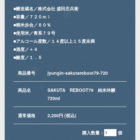
■醸造蔵名／株式会社 盛田庄兵衛
■容量／７２０ｍｌ
■精米歩合／６０％
■使用米／青系７９号
■アルコール度数／１４度以上１５度未満
■酒度／＋４
■酸度／１．５
商品番号
jyungin-sakutareboot79-720
商品名
SAKUTA REBOOT79 純米吟醸
720ml
通常価格
2,200円 (税込)
購入数量：
個