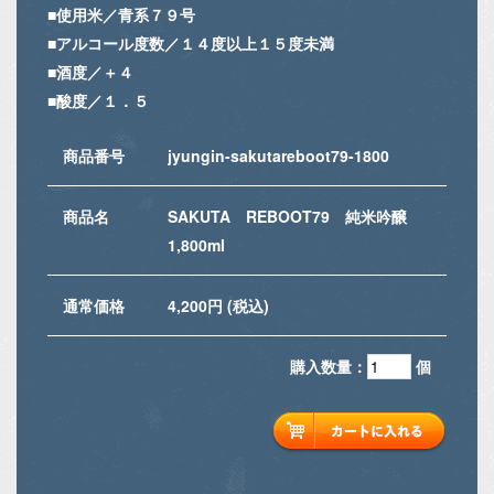
■使用米／青系７９号
■アルコール度数／１４度以上１５度未満
■酒度／＋４
■酸度／１．５
商品番号
jyungin-sakutareboot79-1800
商品名
SAKUTA REBOOT79 純米吟醸
1,800ml
通常価格
4,200円 (税込)
購入数量：
個