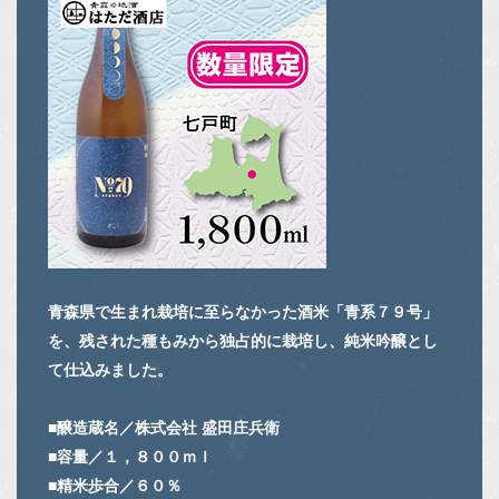
青森県で生まれ栽培に至らなかった酒米「青系７９号」
を、残された種もみから独占的に栽培し、純米吟醸とし
て仕込みました。
■醸造蔵名／株式会社 盛田庄兵衛
■容量／１，８００ｍｌ
■精米歩合／６０％