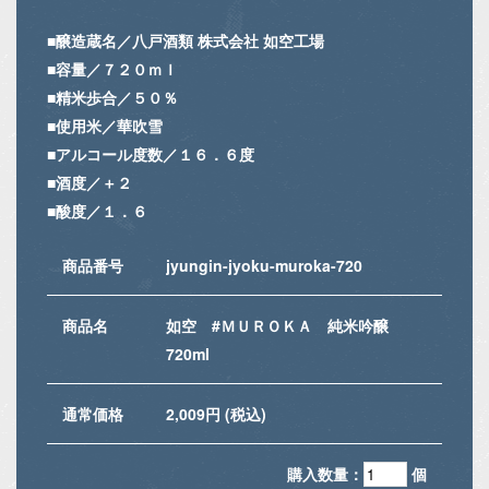
■醸造蔵名／八戸酒類 株式会社 如空工場
■容量／７２０ｍｌ
■精米歩合／５０％
■使用米／華吹雪
■アルコール度数／１６．６度
■酒度／＋２
■酸度／１．６
商品番号
jyungin-jyoku-muroka-720
商品名
如空 #ＭＵＲＯＫＡ 純米吟醸
720ml
通常価格
2,009円 (税込)
購入数量：
個