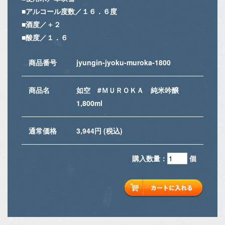
■アルコール度数／１６．６度
■酒度／＋２
■酸度／１．６
商品番号
jyungin-jyoku-muroka-1800
商品名
如空 #ＭＵＲＯＫＡ 純米吟醸
1,800ml
通常価格
3,944円 (税込)
購入数量：
個