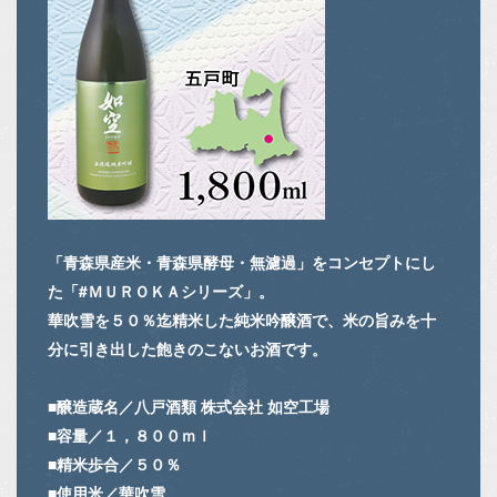
「青森県産米・青森県酵母・無濾過」をコンセプトにし
た「#ＭＵＲＯＫＡシリーズ」。
華吹雪を５０％迄精米した純米吟醸酒で、米の旨みを十
分に引き出した飽きのこないお酒です。
■醸造蔵名／八戸酒類 株式会社 如空工場
■容量／１，８００ｍｌ
■精米歩合／５０％
■使用米／華吹雪