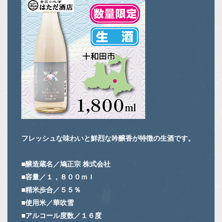
フレッシュな味わいと鮮烈な吟醸香が特徴の生酒です。
■醸造蔵名／鳩正宗 株式会社
■容量／１，８００ｍｌ
■精米歩合／５５％
■使用米／華吹雪
■アルコール度数／１６度