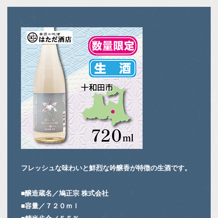
フレッシュな味わいと鮮烈な吟醸香が特徴の生酒です。
■醸造蔵名／鳩正宗 株式会社
■容量／７２０ｍｌ
■精米歩合／５５％