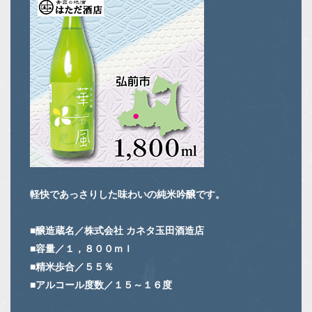
軽快であっさりした味わいの純米吟醸です。
■醸造蔵名／株式会社 カネタ玉田酒造店
■容量／１，８００ｍｌ
■精米歩合／５５％
■アルコール度数／１５～１６度