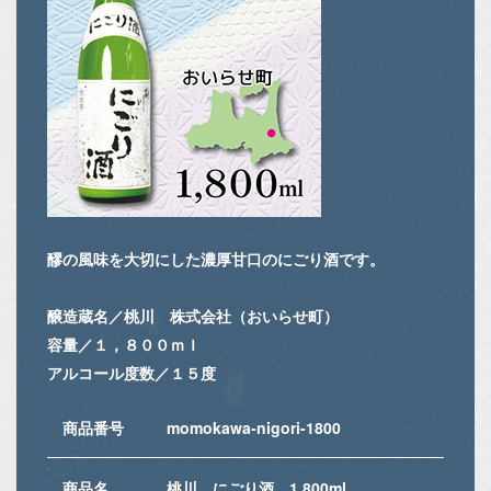
醪の風味を大切にした濃厚甘口のにごり酒です。
醸造蔵名／桃川 株式会社（おいらせ町）
容量／１，８００ｍｌ
アルコール度数／１５度
商品番号
momokawa-nigori-1800
商品名
桃川 にごり酒 1,800ml