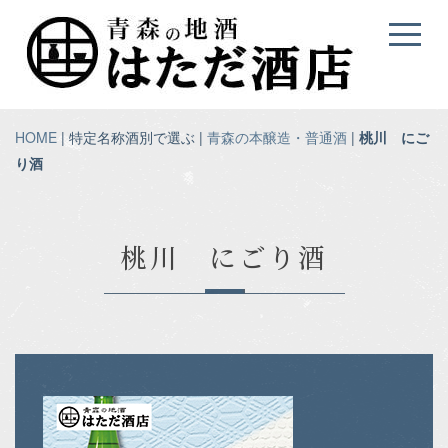
HOME
| 特定名称酒別で選ぶ |
青森の本醸造・普通酒
|
桃川 にご
り酒
桃川 にごり酒