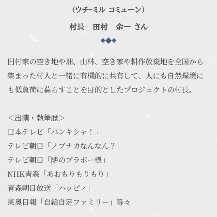
（ウチｰミル コミューン）
村長 田村 余一 さん
田村家の空き地や畑、山林、空き家や耕作放棄地を全国から
集まった村人と一緒に有機的に共有して、人にも自然環境に
も低負荷に暮らすことを目的としたプロジェクトの村長。
＜出演・執筆歴＞
日本テレビ「バンキシャ！」
テレビ朝日「ノブナカなんなん？」
テレビ朝日「隣のブラボー様」
NHK青森「あおもりもりもり」
青森朝日放送「ハッピィ」
東奥日報「自給自足ファミリー」等々