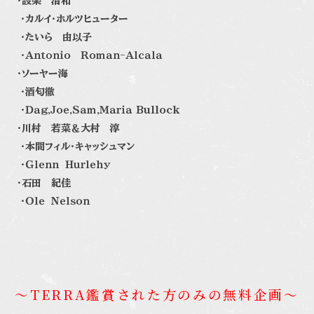
・設楽 清和
・カルイ・ホルツヒューター
・たいら 由以子
・Ａｎｔｏｎｉｏ Ｒｏｍａｎ-Ａｌｃａｌａ
・ソーヤー海
・酒匂徹
・Ｄａｇ,Ｊｏｅ,Ｓａｍ,Ｍａｒｉａ Bullock
・川村 若菜＆大村 淳
・本間フィル・キャッシュマン
・Ｇｌｅｎｎ Ｈｕｒｌｅｈｙ
・石田 紀佳
・Ｏｌｅ Ｎｅｌｓｏｎ
～TERRA鑑賞された方のみの無料企画～